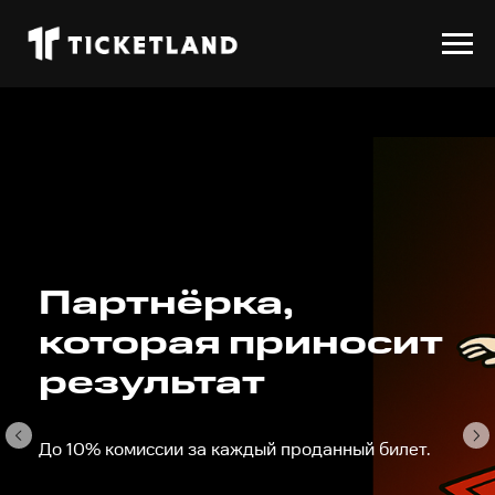
ТГ-канал
партнёрской
программы
Узнать первым про релизы, бестселлеры, промо,
новости