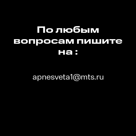
По любым
вопросам пишите
на :
apnesveta1@mts.ru